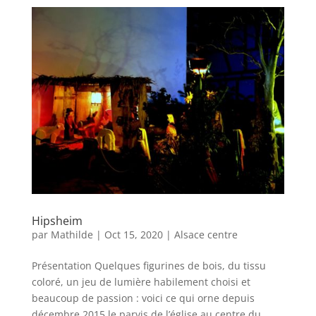
Hipsheim
par
Mathilde
|
Oct 15, 2020
|
Alsace centre
Présentation Quelques figurines de bois, du tissu
coloré, un jeu de lumière habilement choisi et
beaucoup de passion : voici ce qui orne depuis
décembre 2015 le parvis de l’église au centre du