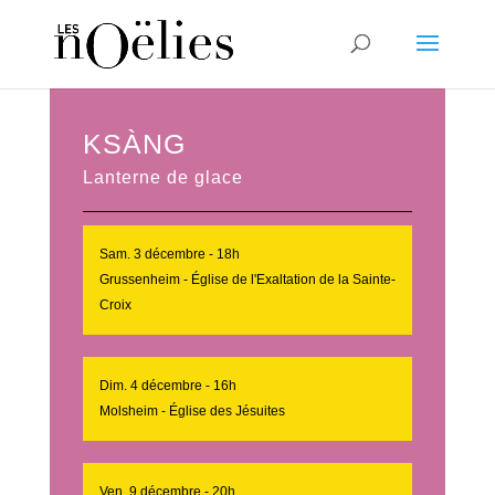
KSÀNG
Lanterne de glace
Sam. 3 décembre - 18h
Grussenheim - Église de l'Exaltation de la Sainte-
Croix
Dim. 4 décembre - 16h
Molsheim - Église des Jésuites
Ven. 9 décembre - 20h