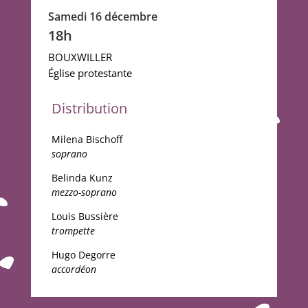
Samedi 16 décembre
18h
BOUXWILLER
Église protestante
Distribution
Milena Bischoff
soprano
Belinda Kunz
mezzo-soprano
Louis Bussi
è
re
trompette
Hugo Degorre
accord
é
on